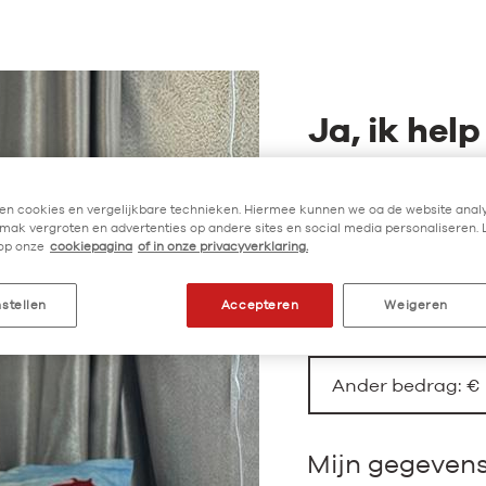
Ja, ik hel
Mijn steun ma
en cookies en vergelijkbare technieken. Hiermee kunnen we oa de website analy
ak vergroten en advertenties op andere sites en social media personaliseren. 
Eenmalig
op onze
cookiepagina
of in onze privacyverklaring.
nstellen
Accepteren
Weigeren
€ 25
Ander bedrag: €
Mijn gegeven