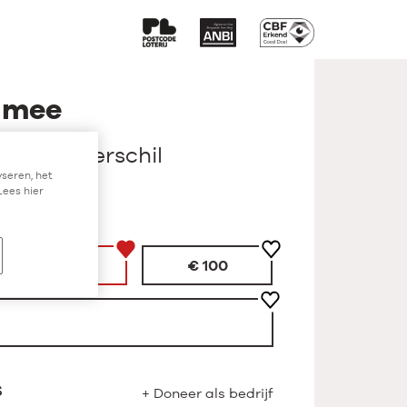
p mee
akt het verschil
seren, het
Lees hier
Maandelijks
€ 50
€ 100
s