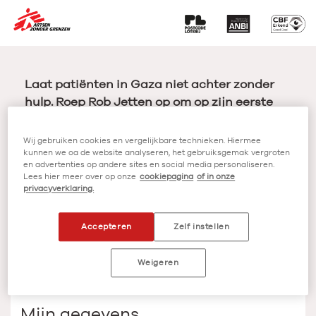
Laat patiënten in Gaza niet achter zonder
hulp. Roep Rob Jetten op om op zijn eerste
werkdag hulp aan patiënten in Gaza
bovenaan zijn to-do-lijst te zetten.
Wij gebruiken cookies en vergelijkbare technieken. Hiermee
Onderteken deze oproep.
kunnen we oa de website analyseren, het gebruiksgemak vergroten
en advertenties op andere sites en social media personaliseren.
Lees hier meer over op onze
cookiepagina
of in onze
lees wat Rob moet doen
privacyverklaring.
Ja, ik teken
Accepteren
Zelf instellen
Weigeren
al 65.778 mensen gingen je voor
Mijn gegevens